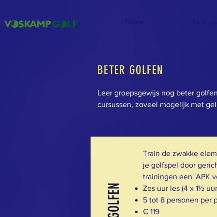
Home
Leer go
BETER GOLFEN
Leer groepsgewijs nog beter golfen.
cursussen, zoveel mogelijk met gelij
Train de zwakke ele
je golfspel door geric
trainingen een 'APK vo
Zes uur les (4 x 1½ uur
5 tot 8 personen per 
€ 119