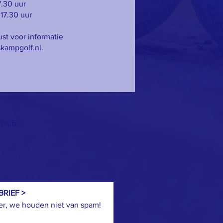
17.30 uur
 17.30 uur
ust voor informatie
kampgolf.nl
.
club
RIEF >
ker, we houden niet van spam!