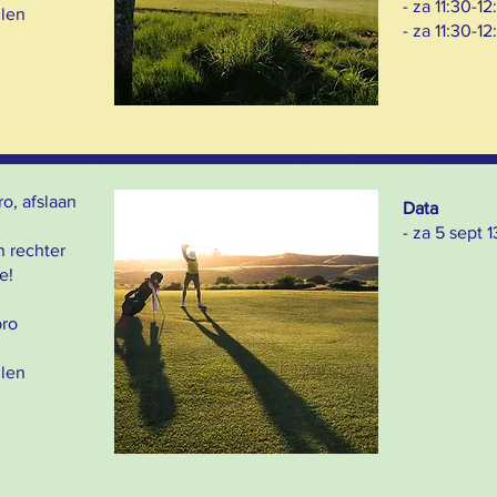
- za 11:30-12
llen
- za 11:30-12
ro, afslaan
Data
- za 5 sept 
n rechter
e!
pro
llen