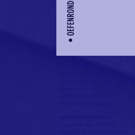
• OEFENRONDES
VOSKAMP GOLF >
Tijdens het lesgeven is mijn telefo
mij een mailtje en ik neem zo spoe
met je op!
T: 06 25 19 35 84
M:
wouter@voskampgolf.nl
BEDRIJFSGEGEVENS >
KvK Amsterdam 61128252
Rek nr NL94 ABNA 0621 8665 47