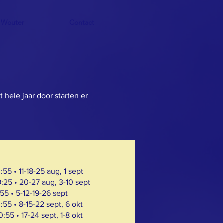
 Wouter
Contact
 hele jaar door starten er
:55 • 11-18-25 aug, 1 sept
9:25 • 20-27 aug, 3-10 sept
.55 • 5-12-19-26 sept
0:55 • 8-15-22 sept, 6 okt
0:55 • 17-24 sept, 1-8 okt