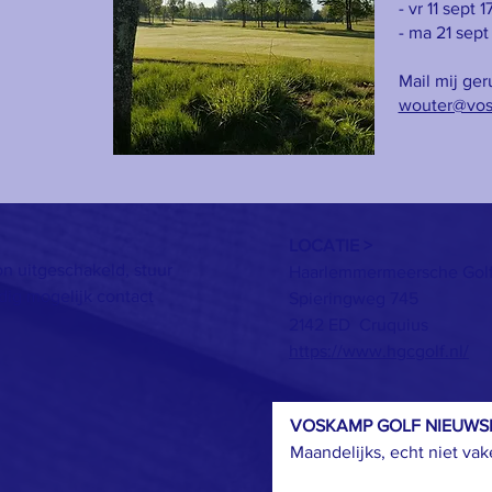
- vr 11 sept 
- ma 21 sept
Mail mij ger
wouter@vos
LOCATIE >
on uitgeschakeld, stuur
Haarlemmermeersche Golf
dig mogelijk contact
Spieringweg 745
2142 ED Cruquius
https://www.hgcgolf.nl/
VOSKAMP GOLF NIEUWSB
Maandelijks, echt niet va