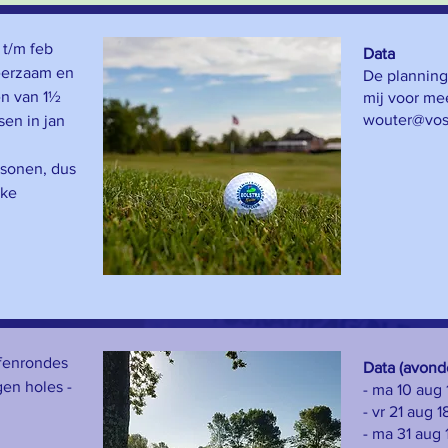
 t/m feb
Data
eerzaam en
​De plannin
gen van 1½
mij voor mee
wouter@vos
sen in jan
sonen, dus
jke
fenrondes
Data (avond
en holes -
- ma 10 aug 
!
- vr 21 aug 
- ma 31 aug 