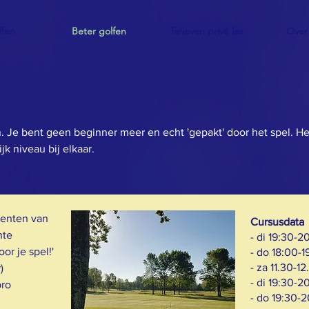
lfen
Beter golfen
Tarieven privé les
Over
 Je bent geen beginner meer en echt 'gepakt' door het spel. Het
k niveau bij elkaar.
menten van
Cursusdata
hte
- di 19:30-20
or je spel!'
- do 18:00-1
- za 11.30-12
)
- di 19:30-2
pro
- do 19:30-2