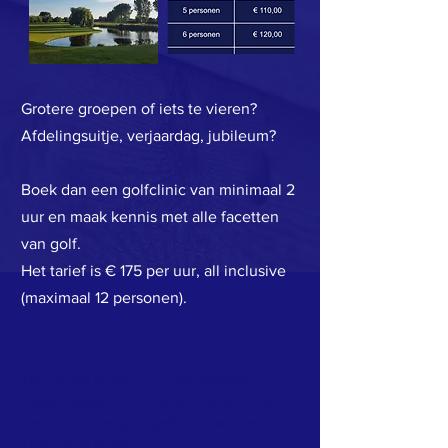
Grotere groepen of iets te vieren?
Afdelingsuitje, verjaardag, jubileum?
Boek dan een golfclinic van minimaal 2
uur en maak kennis met alle facetten
van golf.
Het tarief is € 175 per uur, all inclusive
(maximaal 12 personen).
VOSKAMP GOLF >
Tijdens het lesgeven is mijn telefoon
uitgeschakeld, stuur mij een mailtje en ik
neem zo spoedig mogelijk contact met je op!
T:
06 25 19 35 84