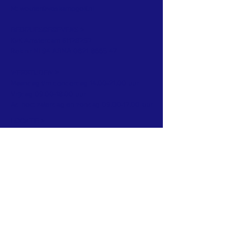
M:
wouter@voskampgolf.nl
BEDRIJFSGEGEVENS >
KvK Amsterdam
61128252
Rek nr NL94 ABNA
0621 8665 47
WERKTIJDEN >
Maandag t/m donderdag
14.00-21.00
uur
Vrijdag 09.00-18.00 uur
Ad hoc: zaterdag en zondag 09.00-17.00 uur
LOCATIE >
Haarlemmermeersche Golfclub
Spieringweg 745
2142 ED Cruquius
https://www.hgcgolf.nl/
VOSKAMP GOLF NIEUWSBRIEF >
Maandelijks, echt niet vaker, we
houden niet van spam!